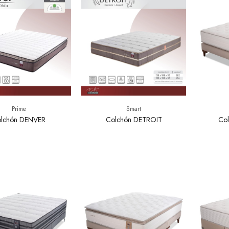
Prime
Smart
lchón DENVER
Colchón DETROIT
Col