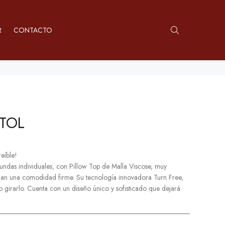
R
CONTACTO
STOL
eíble!
fundas individuales, con Pillow Top de Malla Viscose, muy
onan una comodidad firme. Su tecnología innovadora Turn Free,
o girarlo. Cuenta con un diseño único y sofisticado que dejará
______________________________________________________