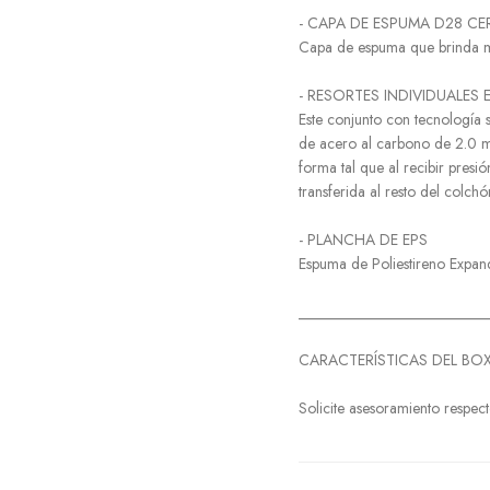
- CAPA DE ESPUMA D28 CE
Capa de espuma que brinda má
- RESORTES INDIVIDUALES 
Este conjunto con tecnología 
de acero al carbono de 2.0 m
forma tal que al recibir presi
transferida al resto del colchó
- PLANCHA DE EPS
Espuma de Poliestireno Expand
_________________________
CARACTERÍSTICAS DEL BOX
Solicite asesoramiento respec