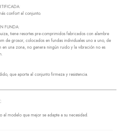
RTIFICADA:
s confort al conjunto.
EN FUNDA:
suiza, tiene resortes pre-comprimidos fabricados con alambre
m de grosor, colocados en fundas individuales uno a uno, de
ón en una zona, no genera ningún ruido y la vibración no es
n.
ido, que aporta al conjunto firmeza y resistencia.
______________________________________________________
:
to al modelo que mejor se adapte a su necesidad.