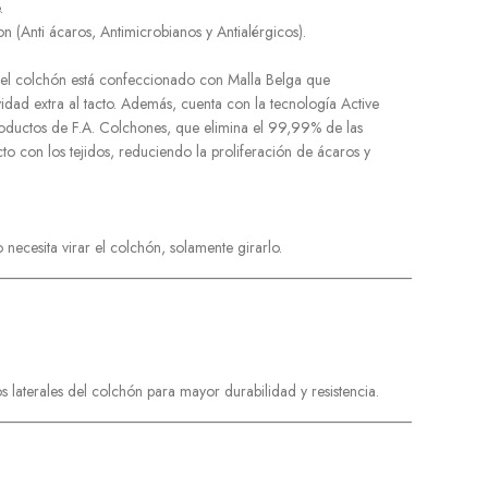
.
on (Anti ácaros, Antimicrobianos y Antialérgicos).
r del colchón está confeccionado con Malla Belga que
idad extra al tacto. Además, cuenta con la tecnología Active
productos de F.A. Colchones, que elimina el 99,99% de las
to con los tejidos, reduciendo la proliferación de ácaros y
o necesita virar el colchón, solamente girarlo.
______________________________________________________
os laterales del colchón para mayor durabilidad y resistencia.
______________________________________________________
: