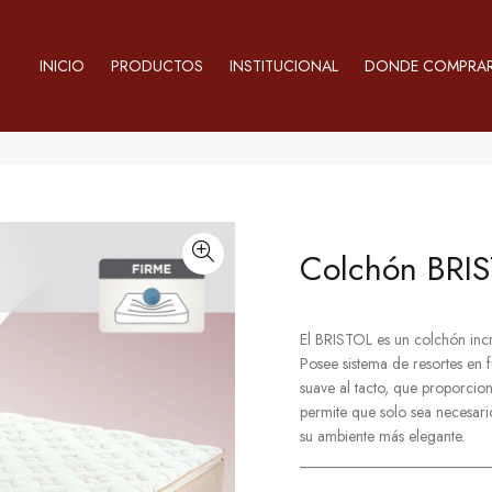
INICIO
PRODUCTOS
INSTITUCIONAL
DONDE COMPRA
Colchón BRI
El BRISTOL es un colchón incr
Posee sistema de resortes en 
suave al tacto, que proporci
permite que solo sea necesari
su ambiente más elegante.
_________________________