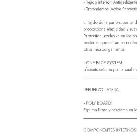
- Tejido inferior: Antideslizante
- Tratamientos: Active Protecti
El tejido de la parte superio
proporciona elasticidad y suav
Protection, exclusiva en los 
bacterias que entran en contac
otros microorganismos.
- ONE FACE SYSTEM:
eficiente sistema por el cual n
_________________________
REFUERZO LATERAL:
- POLY BOARD:
Espuma firme y resistente en l
_________________________
COMPONENTES INTERNOS