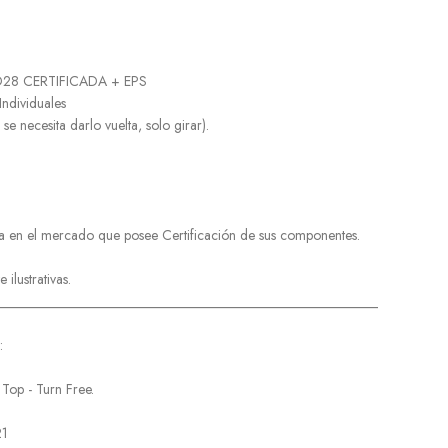
a D28 CERTIFICADA + EPS
 Individuales
 (no se necesita darlo vuelta, solo girar).
a en el mercado que posee Certificación de sus componentes.
ilustrativas.
______________________________________________________
:
 Top - Turn Free.
21