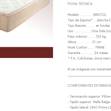
FICHA TÉCNICA
Modelo ................. BRISTOL
Tipo de Espuma* ... planch
Tipo Resorte ........... en fundas
Uso ...................... One Side
Peso máximo ......... 120 kg
Altura ................... 31 cm
Nivel Confort ......... FIRME
Garantía ................ 24 meses
* F.A. Colchones, única marc
# Las imágenes son meramente 
_________________________
COMPONENTES EXTERNOS
- Terminación superior: Pillow
- Tejido superior: Malla Belga.
- Tejido lateral: LINO Prime L