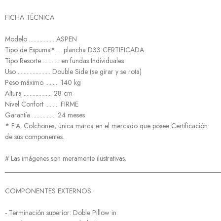
FICHA TÉCNICA
Modelo ................. ASPEN
Tipo de Espuma* ... plancha D33 CERTIFICADA
Tipo Resorte ........... en fundas Individuales
Uso ...................... Double Side (se girar y se rota)
Peso máximo ......... 140 kg
Altura ................... 28 cm
Nivel Confort ......... FIRME
Garantía ................ 24 meses
* F.A. Colchones, única marca en el mercado que posee Certificación
de sus componentes.
# Las imágenes son meramente ilustrativas.
______________________________________________________________
COMPONENTES EXTERNOS:
- Terminación superior: Doble Pillow in.