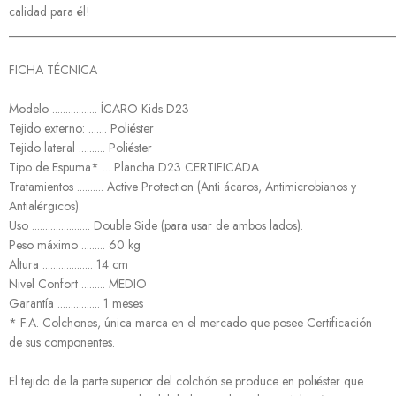
calidad para él!
______________________________________________________________
FICHA TÉCNICA
Modelo ................. ÍCARO Kids D23
Tejido externo: ....... Poliéster
Tejido lateral .......... Poliéster
Tipo de Espuma* ... Plancha D23 CERTIFICADA
Tratamientos .......... Active Protection (Anti ácaros, Antimicrobianos y
Antialérgicos).
Uso ...................... Double Side (para usar de ambos lados).
Peso máximo ......... 60 kg
Altura ................... 14 cm
Nivel Confort ......... MEDIO
Garantía ................ 1 meses
* F.A. Colchones, única marca en el mercado que posee Certificación
de sus componentes.
El tejido de la parte superior del colchón se produce en poliéster que