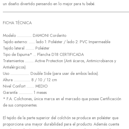
un diseño divertido pensando en lo mejor para tu bebé.
______________________________________________________________
FICHA TÉCNICA
Modelo ................. DAMONI Corderito
Tejido externo: ....... lado 1: Poliéster / lado 2: PVC Impermeable
Tejido lateral .......... Poliéster
Tipo de Espuma* ... Plancha D18 CERTIFICADA
Tratamientos .......... Active Protection (Anti ácaros, Antimicrobianos y
Antialérgicos).
Uso ...................... Double Side (para usar de ambos lados).
Altura ................... 8 / 10 / 12 cm
Nivel Confort ......... MEDIO
Garantía ................ 1 meses
* F.A. Colchones, única marca en el mercado que posee Certificación
de sus componentes.
El tejido de la parte superior del colchón se produce en poliéster que
proporciona una mayor durabilidad para el producto. Además cuenta