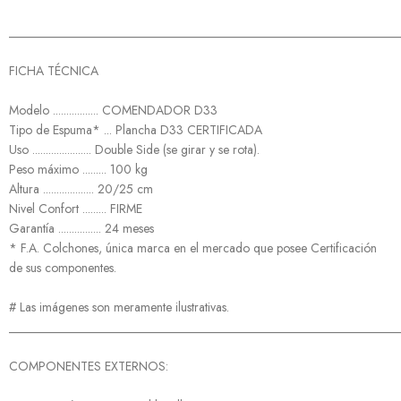
______________________________________________________________
FICHA TÉCNICA
Modelo ................. COMENDADOR D33
Tipo de Espuma* ... Plancha D33 CERTIFICADA
Uso ...................... Double Side (se girar y se rota).
Peso máximo ......... 100 kg
Altura ................... 20/25 cm
Nivel Confort ......... FIRME
Garantía ................ 24 meses
* F.A. Colchones, única marca en el mercado que posee Certificación
de sus componentes.
# Las imágenes son meramente ilustrativas.
______________________________________________________________
COMPONENTES EXTERNOS: